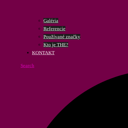
Galéria
Referencie
Používané značky
Kto je
THE
?
KONTAKT
Search