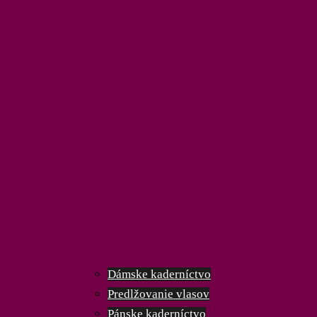
Dámske kaderníctvo
Predlžovanie vlasov
Pánske kaderníctvo