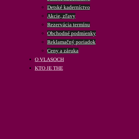
Detské kaderníctvo
Akcie, zľavy
Rezervácia termínu
Obchodné podmienky
Reklamačný poriadok
Ceny a záruka
O VLASOCH
KTO JE
THE